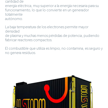
cantidad de
energía eléctrica, muy superior a la energía necesaria para su
funcionamiento, lo que lo convierte en un generador
totalmente
autónomo.
La baja temperatura de los electrones permite mayor
densidad
de plasma y muchas menos pérdidas de potencia, pudiendo
fabricar reactores compactos.
El combustible que utiliza es limpio, no contamina, es seguro y
no genera resíduos.