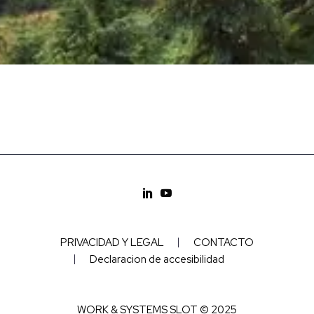
PRIVACIDAD Y LEGAL
CONTACTO
Declaracion de accesibilidad
WORK & SYSTEMS SLOT © 2025