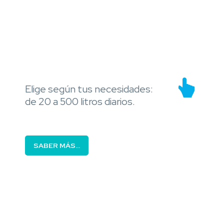


Elige según tus necesidades:
de 20 a 500 litros diarios.
SABER MÁS...