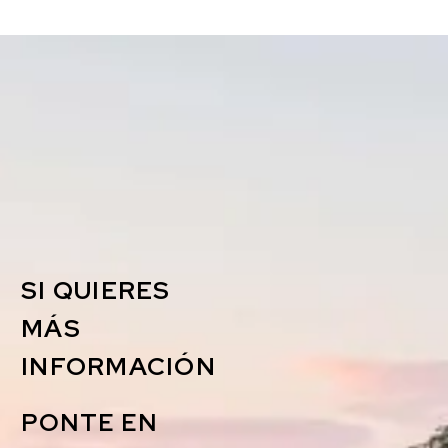
SI QUIERES
MÁS
INFORMACIÓN
PONTE EN