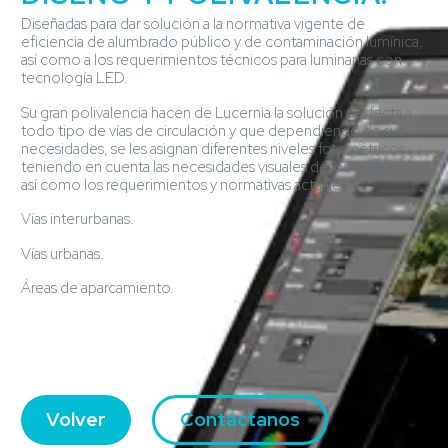
Diseñadas para dar solución a la normativa vigente de
eficiencia de alumbrado público y de contaminación lumínica,
así como a los requerimientos técnicos para luminarias con
tecnología LED.
Su gran polivalencia hacen de Lucernia la solución perfecta a
todo tipo de vías de circulación y que dependiendo de sus
necesidades, se les asignan diferentes niveles fotométricos
teniendo en cuenta las necesidades visuales de los usuarios,
así como los requerimientos y normativas actuales:
Vías interurbanas.
Vías urbanas.
Áreas de aparcamiento.
Volver
Contáctanos