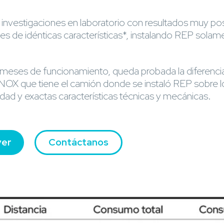
s investigaciones en laboratorio con resultados muy posi
s de idénticas características*, instalando REP solame
 meses de funcionamiento, queda probada la diferenc
OX que tiene el camión donde se instaló REP sobre l
dad y exactas características técnicas y mecánicas.
ver
Contáctanos