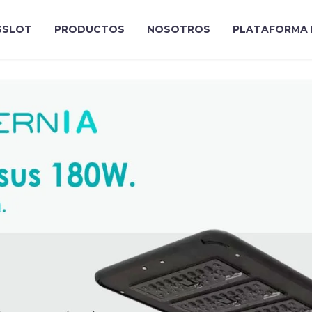
SLOT
PRODUCTOS
NOSOTROS
PLATAFORMA 