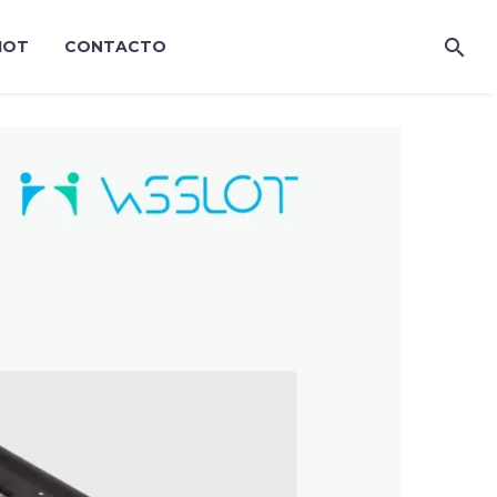
IOT
CONTACTO