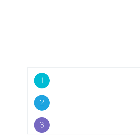
Lorem ipsum dolor sit amet, cons
1
Lorem ipsum dolor sit amet, cons
2
Lorem ipsum dolor sit amet, cons
3