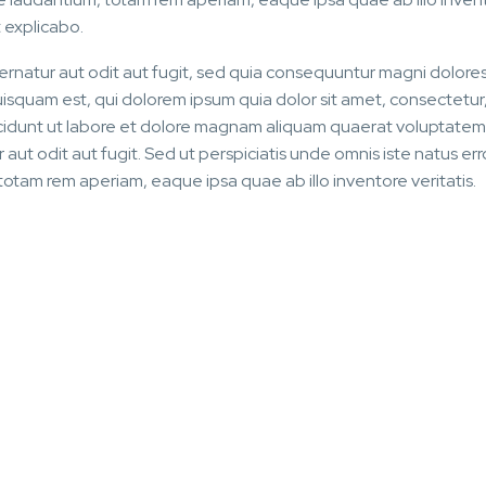
t explicabo.
rnatur aut odit aut fugit, sed quia consequuntur magni dolores
squam est, qui dolorem ipsum quia dolor sit amet, consectetur,
ncidunt ut labore et dolore magnam aliquam quaerat voluptate
ut odit aut fugit. Sed ut perspiciatis unde omnis iste natus erro
am rem aperiam, eaque ipsa quae ab illo inventore veritatis.