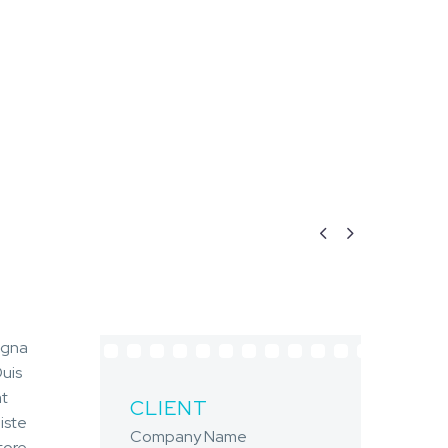


agna
Duis
at
CLIENT
iste
Company Name
tore