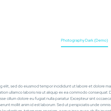
Home
Portfolio Item
Photography Dark (Demo)
ng elit, sed do eiusmod tempor incididunt ut labore et dolore m
tation ullamco laboris nisi ut aliquip ex ea commodo consequat. 
esse cillum dolore eu fugiat nulla pariatur. Excepteur sint occaec
serunt mollit anim id est laborum. Sed ut perspiciatis unde omnis 
 laudantium, totam rem aperiam, eaque ipsa quae ab illo inven